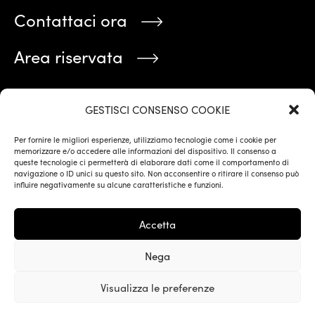
Contattaci ora
Area riservata
Stai cercando qualcosa?
GESTISCI CONSENSO COOKIE
Per fornire le migliori esperienze, utilizziamo tecnologie come i cookie per
memorizzare e/o accedere alle informazioni del dispositivo. Il consenso a
queste tecnologie ci permetterà di elaborare dati come il comportamento di
navigazione o ID unici su questo sito. Non acconsentire o ritirare il consenso può
influire negativamente su alcune caratteristiche e funzioni.
Accetta
Privacy Policy
Cookie Policy
Nega
Corilum – Collective Brain Studio
Visualizza le preferenze
© 2024 Corilum. All rights reserved.