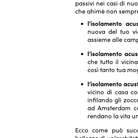
passivi nei casi di nu
che ahimè non sempre 
l’isolamento acus
nuova del tuo vi
assieme alle camp
l’isolamento acust
che tutto il vici
così tanto tua mog
l’isolamento acus
vicino di casa c
infilando gli zoc
ad Amsterdam com
rendano la vita un
Ecco come può succe
bellezza di un’archite