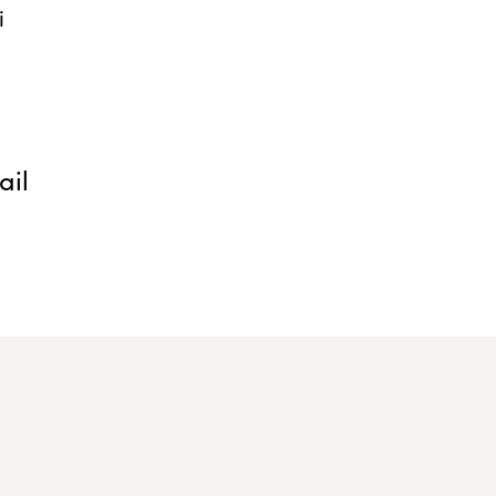
i
ail