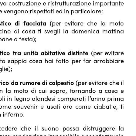
ova costruzione e ristrutturazione importante
vengono rispettati ed in particolare:
tico di facciata
(per evitare che la moto
cino di casa ti svegli la domenica mattina
ane a festa);
ico tra unità abitative distinte
(per evitare
nato sappia cosa hai fatto per far arrabbiare
lie);
tico da rumore di calpestio
(per evitare che il
on la moto di cui sopra, tornando a casa e
coli in legno olandesi comperati l’anno prima
e souvenir e usati ora come ciabatte, ti
 inferno.
dere che il suono possa distruggere la
ttura rendendone impossibile e sconfortevole