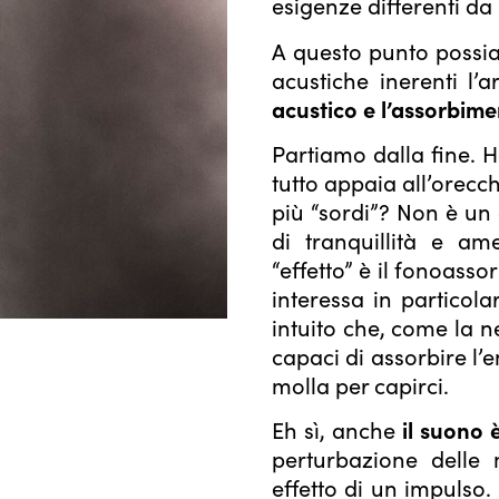
esigenze differenti da
A questo punto possia
acustiche inerenti l’a
acustico e l’assorbime
Partiamo dalla fine. 
tutto appaia all’orecc
più “sordi”? Non è un
di tranquillità e am
“effetto” è il fonoass
interessa in particola
intuito che, come la n
capaci di assorbire l
molla per capirci.
Eh sì, anche
il suono 
perturbazione delle 
effetto di un impulso.