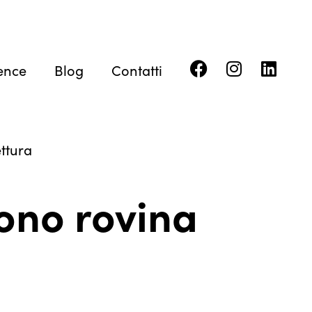
ence
Blog
Contatti
ettura
uono rovina