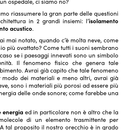
 un ospedale, ci siamo no?
mo riassumere la gran parte delle questioni
rchitettura in 2 grandi insiemi: l’
isolamento
nto acustico
.
Hai mai notato, quando c’è molta neve, come
hio più ovattato? Come tutti i suoni sembrano
 caso se i paesaggi innevati sono un simbolo
enità. Il fenomeno fisico che genera tale
orbimento. Avrai già capito che tale fenomeno
r modo dei materiali e meno altri, avrai già
eve, sono i materiali più porosi ad essere più
’energia delle onde sonore; come farebbe una
è energia
ed in particolare non è altro che la
molecole di un elemento trasmittente per
 A tal proposito il nostro orecchio è in grado