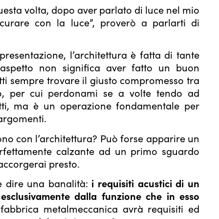
uesta volta, dopo aver parlato di luce nel mio
“curare con la luce”
, proverò a parlarti di
presentazione
, l’architettura è fatta di tante
aspetto non significa aver fatto un buon
tti sempre trovare il giusto compromesso tra
oco, per cui perdonami se a volte tendo ad
etti, ma è un operazione fondamentale per
 argomenti.
ono con l’architettura? Può forse apparire un
rfettamente calzante ad un primo sguardo
accorgerai presto.
e dire una banalità:
i requisiti acustici di un
sclusivamente dalla funzione che in esso
 fabbrica metalmeccanica avrà requisiti ed