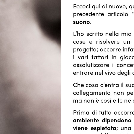
Eccoci qui di nuovo, q
precedente articolo
suono
.
L’ho scritto nella mia
cose e risolvere un 
progetto; occorre infa
i vari fattori in gi
assolutizzare i conc
entrare nel vivo degli
Che cosa c’entra il su
collegamento non pe
ma non è così e te ne 
Prima di tutto occorr
ambiente dipendono e
viene espletata
; una