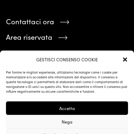
Contattaci ora
Area riservata
Stai cercando qualcosa?
GESTISCI CONSENSO COOKIE
Per fornire le migliori esperienze, utilizziamo tecnologie come i cookie per
memorizzare e/o accedere alle informazioni del dispositivo. Il consenso a
queste tecnologie ci permetterà di elaborare dati come il comportamento di
navigazione o ID unici su questo sito. Non acconsentire o ritirare il consenso può
influire negativamente su alcune caratteristiche e funzioni.
Accetta
Privacy Policy
Cookie Policy
Nega
Corilum – Collective Brain Studio